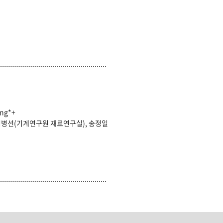
ong*+
김병선(기계연구원 재료연구실), 송정일