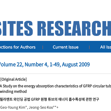
Volume 22, Number 4, 1-49, August 2009
[Original Article]
A Study on the energy absorption characteristics of GFRP circular tu
winding method
필라멘트 와인딩 공법 GFRP 원형 튜브의 에너지 흡수특성에 관한 연구
Geo-Young Kim*, Jeong-Seo Koo**+