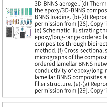
3D-BNNS aerogel. (d) Therma
the epoxy/3D-BNNS composit
BNNS loading. (b)-(d) Repro
permission from [28]. Copyr
(e) Schematic illustrating th
epoxy/long-range ordered l
composites through bidirect
method. (f) Cross-sectional 
micrographs of the composi
ordered lamellar BNNS netw
conductivity of epoxy/long-
lamellar BNNS composites as
filler structure. (e)-(g) Rep
permission from [29]. Copyr