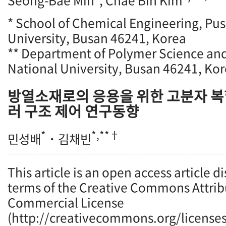
Seong-Bae Min
, Chae Bin Kim
* School of Chemical Engineering, Pu
University, Busan 46241, Korea
** Department of Polymer Science an
National University, Busan 46241, Ko
방열소재로의 응용을 위한 고분자 복
러 구조 제어 연구동향
*
*,**†
민성배
·
김채빈
This article is an open access article d
terms of the Creative Commons Attrib
Commercial License
(http://creativecommons.org/licenses