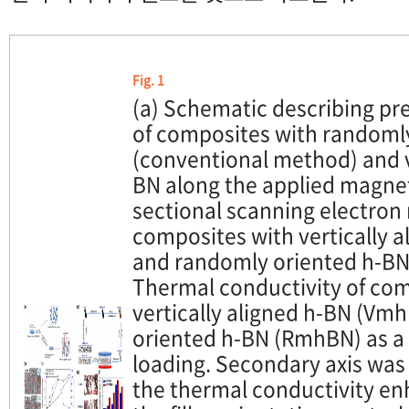
Fig. 1
(a) Schematic describing pr
of composites with randoml
(conventional method) and ve
BN along the applied magneti
sectional scanning electron
composites with vertically a
and randomly oriented h-BN 
Thermal conductivity of com
vertically aligned h-BN (V
oriented h-BN (RmhBN) as a f
loading. Secondary axis was 
the thermal conductivity e