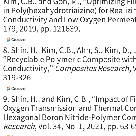
Kim, C.B., and Goh, M., “Optimizing F
in Poly(hexahydrotriaizine) for Realiz
Conductivity and Low Oxygen Permea
179, 2019, pp. 121639.
8. Shin, H., Kim, C.B., Ahn, S., Kim, D.,
“Recyclable Polymeric Composite wit
Conductivity,”
Composites Research
, 
319-326.
9. Shin, H., and Kim, C.B., “Impact of F
Oxygen Transmission and Thermal Con
Hexagonal Boron Nitride-Polymer Co
Research
, Vol. 34, No. 1, 2021, pp. 63-6