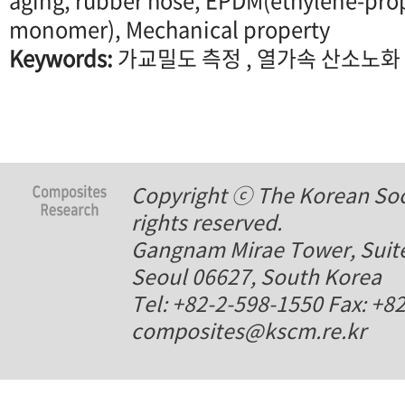
aging, rubber hose, EPDM(ethylene-pro
monomer), Mechanical property
Keywords:
가교밀도 측정 , 열가속 산소노화 
Copyright ⓒ The Korean Soci
rights reserved.
Gangnam Mirae Tower, Suite
Seoul 06627, South Korea
Tel: +82-2-598-1550 Fax: +8
composites@kscm.re.kr